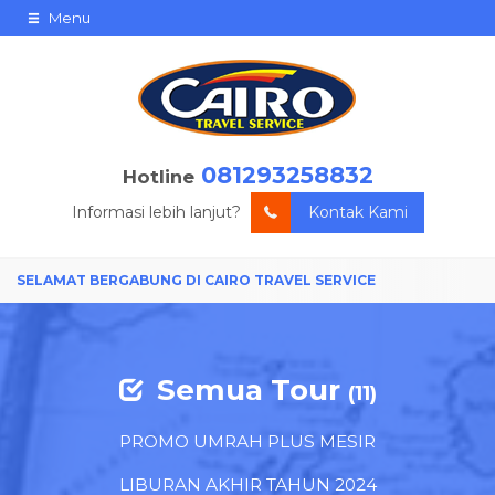
Menu
081293258832
Hotline
Informasi lebih lanjut?
Kontak Kami
Semua Tour
(11)
PROMO UMRAH PLUS MESIR
LIBURAN AKHIR TAHUN 2024