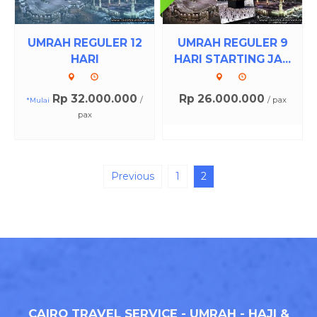
UMRAH REGULER 12
UMRAH REGULER 9
HARI
HARI STARTING JA...
Rp 32.000.000
Rp 26.000.000
/
/ pax
*Mulai
pax
Previous
1
2
CAIRO TRAVEL SERVICE - UMRAH - HAJI &