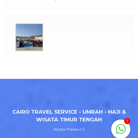
CAIRO TRAVEL SERVICE - UMRAH - HAJI &
WISATA TIMUR TENGAH
1
Wizata Theme
v1.2