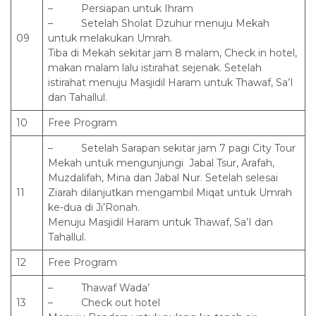
– Persiapan untuk Ihram
– Setelah Sholat Dzuhur menuju Mekah
09
untuk melakukan Umrah.
Tiba di Mekah sekitar jam 8 malam, Check in hotel,
makan malam lalu istirahat sejenak. Setelah
istirahat menuju Masjidil Haram untuk Thawaf, Sa’I
dan Tahallul.
10
Free Program
– Setelah Sarapan sekitar jam 7 pagi City Tour
Mekah untuk mengunjungi Jabal Tsur, Arafah,
Muzdalifah, Mina dan Jabal Nur. Setelah selesai
11
Ziarah dilanjutkan mengambil Miqat untuk Umrah
ke-dua di Ji’Ronah.
Menuju Masjidil Haram untuk Thawaf, Sa’I dan
Tahallul.
12
Free Program
– Thawaf Wada’
13
– Check out hotel