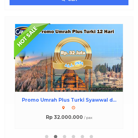
skon
...
Promo Umrah Plus Turki Syawwal d...
P
Rp 32.000.000
/ pax