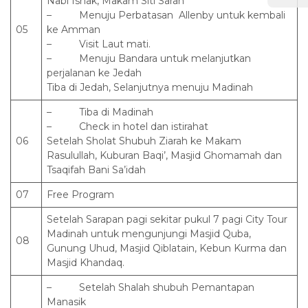
Nabi Ishak, Makam Siti Sarah
– Menuju Perbatasan Allenby untuk kembali
05
ke Amman
– Visit Laut mati.
– Menuju Bandara untuk melanjutkan
perjalanan ke Jedah
Tiba di Jedah, Selanjutnya menuju Madinah
– Tiba di Madinah
– Check in hotel dan istirahat
06
Setelah Sholat Shubuh Ziarah ke Makam
Rasulullah, Kuburan Baqi’, Masjid Ghomamah dan
Tsaqifah Bani Sa’idah
07
Free Program
Setelah Sarapan pagi sekitar pukul 7 pagi City Tour
Madinah untuk mengunjungi Masjid Quba,
08
Gunung Uhud, Masjid Qiblatain, Kebun Kurma dan
Masjid Khandaq.
– Setelah Shalah shubuh Pemantapan
Manasik