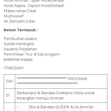
Hotel Amman : Sparr Hotel/Setaraf
Hotel Aqsha : Capitol Hotel/Setaraf
Makan sehari 3 kali
Muthowwif
Air Zamzam 5 liter
Belum Termasuk :
Pembuatan paspor
Suntik meningitis
Asuransi Perjalanan
Permintaan Tour di luar program
kelebihan bagasi
ITINERARY
**************************************** PROGRAM
DAY
*************************************************
Berkumpul di Bandara Soekarno Hatta untuk
01
berangkat menuju Amman
– Tiba di Bandara QUEEN ALIA Amman