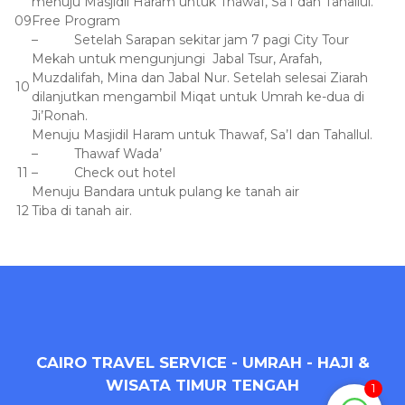
menuju Masjidil Haram untuk Thawaf, Sa’I dan Tahallul.
09
Free Program
– Setelah Sarapan sekitar jam 7 pagi City Tour
Mekah untuk mengunjungi Jabal Tsur, Arafah,
Muzdalifah, Mina dan Jabal Nur. Setelah selesai Ziarah
10
dilanjutkan mengambil Miqat untuk Umrah ke-dua di
Ji’Ronah.
Menuju Masjidil Haram untuk Thawaf, Sa’I dan Tahallul.
– Thawaf Wada’
11
– Check out hotel
Menuju Bandara untuk pulang ke tanah air
12
Tiba di tanah air.
CAIRO TRAVEL SERVICE - UMRAH - HAJI &
WISATA TIMUR TENGAH
1