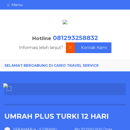
Menu
081293258832
Hotline
Informasi lebih lanjut?
Kontak Kami
UMRAH PLUS TURKI 12 HARI
SEKAMAR 4 - 5 ORANG
Rp 37.000.000 / pax