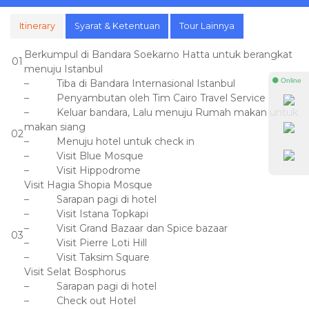
Itinerary
Syarat & Ketentuan
Tour Lainnya
Berkumpul di Bandara Soekarno Hatta untuk berangkat
01
menuju Istanbul
⚫ Online
– Tiba di Bandara Internasional Istanbul
– Penyambutan oleh Tim Cairo Travel Service
– Keluar bandara, Lalu menuju Rumah makan untuk
makan siang
02
– Menuju hotel untuk check in
– Visit Blue Mosque
– Visit Hippodrome
Visit Hagia Shopia Mosque
– Sarapan pagi di hotel
– Visit Istana Topkapi
– Visit Grand Bazaar dan Spice bazaar
03
– Visit Pierre Loti Hill
– Visit Taksim Square
Visit Selat Bosphorus
– Sarapan pagi di hotel
– Check out Hotel