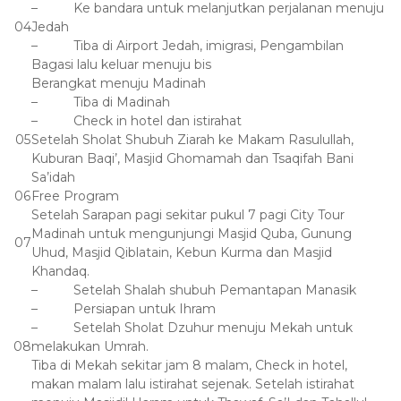
– Ke bandara untuk melanjutkan perjalanan menuju
04
Jedah
– Tiba di Airport Jedah, imigrasi, Pengambilan
Bagasi lalu keluar menuju bis
Berangkat menuju Madinah
– Tiba di Madinah
– Check in hotel dan istirahat
05
Setelah Sholat Shubuh Ziarah ke Makam Rasulullah,
Kuburan Baqi’, Masjid Ghomamah dan Tsaqifah Bani
Sa’idah
06
Free Program
Setelah Sarapan pagi sekitar pukul 7 pagi City Tour
Madinah untuk mengunjungi Masjid Quba, Gunung
07
Uhud, Masjid Qiblatain, Kebun Kurma dan Masjid
Khandaq.
– Setelah Shalah shubuh Pemantapan Manasik
– Persiapan untuk Ihram
– Setelah Sholat Dzuhur menuju Mekah untuk
08
melakukan Umrah.
Tiba di Mekah sekitar jam 8 malam, Check in hotel,
makan malam lalu istirahat sejenak. Setelah istirahat