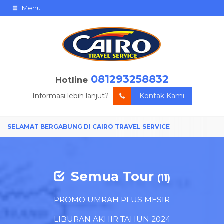
Menu
081293258832
Hotline
Informasi lebih lanjut?
Kontak Kami
Semua Tour
(11)
PROMO UMRAH PLUS MESIR
LIBURAN AKHIR TAHUN 2024